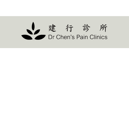
LOGIN
OR
REGISTER
登
入
Remember
me
忘