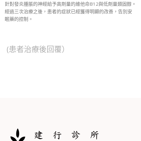
Login
針對發炎腫脹的神經給予高劑量的維他命B12與低劑量類固醇。
經過三次治療之後，患者的症狀已經獲得明顯的改善，告別安
Facebook
with
眠藥的控制。
Google
(患者治療後回覆）
+