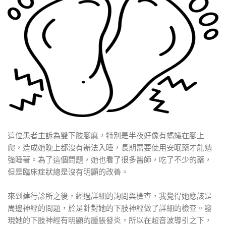
記
你
的
帳
號？
/
忘
記
你
的
密
這位患者主訴為雙下肢腳麻，特別是半夜好像有螞蟻在腳上
碼？
爬，造成她晚上都沒有辦法入睡，長期需要使用安眠藥才能勉
強睡著。為了這個問題，她也看了很多醫師，吃了不少的藥，
但是臨床症狀總是沒有明顯的改善。
來到建行診所之後，經過詳細的詢問與檢查，我覺得她應該是
Login
周邊神經的問題，於是針對她的下肢神經做了詳細的檢查。發
現她的下肢神經有明顯的腫脹發炎，所以在超音波導引之下，
with