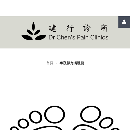
LOGIN
OR
REGISTER
首頁
-
半夜腳有螞蟻爬
登
入
Remember
me
忘