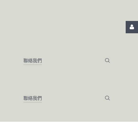
LOGIN
OR
REGISTER
聯絡我們
腰臀部慢性疼
聯絡我們
登
痛
入
椎間盤突出(建構中）
Remember
me
腰椎滑脫(建構中）
腰臀部慢性疼