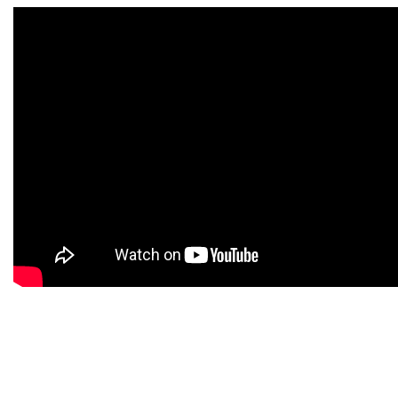
記
你
的
帳
號？
/
忘
記
你
的
密
碼？
Login
with