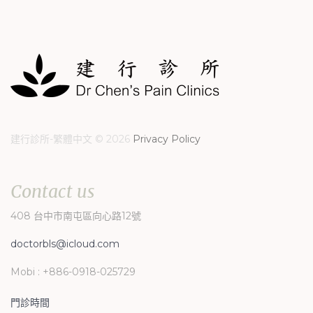
記
你
的
帳
號？
/
忘
記
建行診所-繁體中文
©
2026
Privacy Policy
你
的
密
Contact
us
碼？
408 台中市南屯區向心路12號
doctorbls@icloud.com
Mobi : +886-0918-025729
Login
門診時間
with