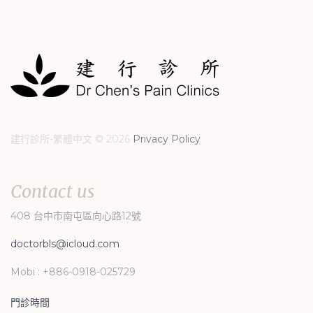
記
你
的
帳
號？
/
忘
記
建行診所-繁體中文
©
2026
Privacy Policy
你
的
密
Contact
us
碼？
408 台中市南屯區向心路12號
doctorbls@icloud.com
Mobi : +886-0918-025729
Login
門診時間
with